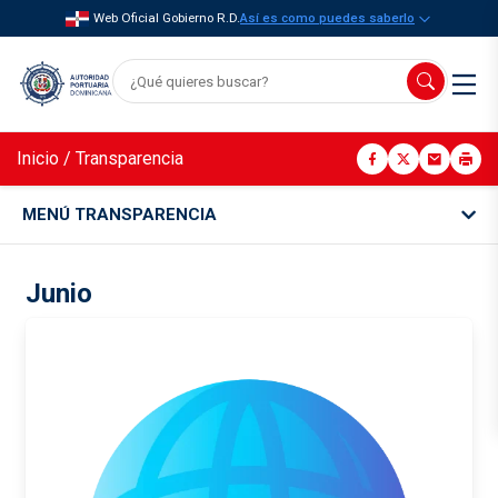
Web Oficial Gobierno R.D.
Así es como puedes saberlo
Inicio
/
Transparencia
MENÚ TRANSPARENCIA
Junio