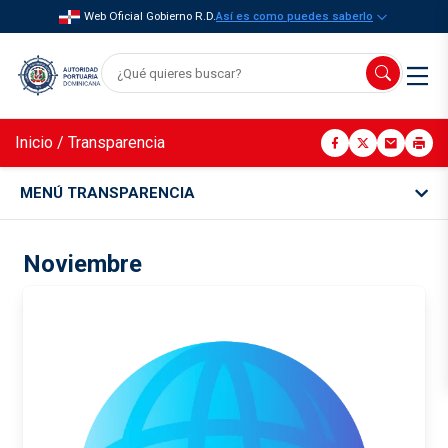
Web Oficial Gobierno R.D.
Así es como puedes saberlo
Inicio
/
Transparencia
MENÚ TRANSPARENCIA
Noviembre