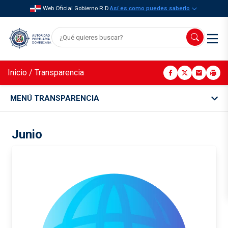
Web Oficial Gobierno R.D.
Así es como puedes saberlo
Inicio
/
Transparencia
MENÚ TRANSPARENCIA
Junio