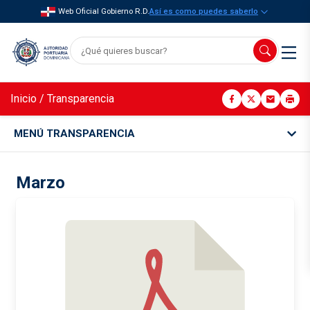
Web Oficial Gobierno R.D.
Así es como puedes saberlo
Inicio
/
Transparencia
MENÚ TRANSPARENCIA
Marzo