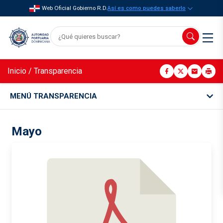
Web Oficial Gobierno R.D.
Así es como puedes saberlo
Inicio
/
Transparencia
MENÚ TRANSPARENCIA
Mayo