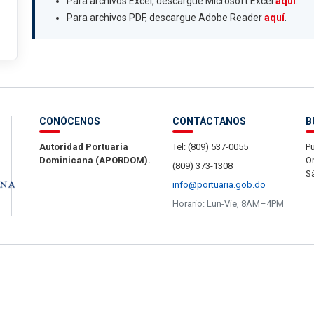
Para archivos Excel, descargue Microsoft Excel
aquí
.
Para archivos PDF, descargue Adobe Reader
aquí
.
CONÓCENOS
CONTÁCTANOS
B
Autoridad Portuaria
Tel: (809) 537-0055
Pu
Dominicana (APORDOM).
Or
(809) 373-1308
S
info@portuaria.gob.do
Horario: Lun-Vie, 8AM–4PM