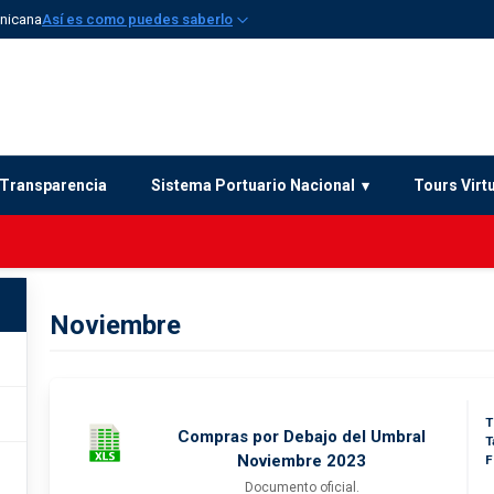
inicana
Así es como puedes saberlo
Transparencia
Sistema Portuario Nacional
Tours Virt
Noviembre
T
Compras por Debajo del Umbral
T
Noviembre 2023
F
Documento oficial.