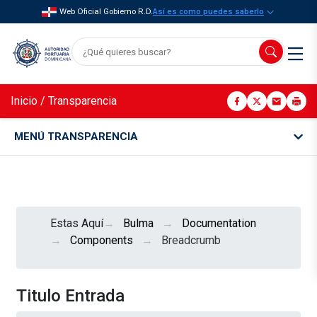
Web Oficial Gobierno R.D.
Así es como puedes saberlo
Inicio
/
Transparencia
MENÚ TRANSPARENCIA
Estas Aquí
Bulma
Documentation
Components
Breadcrumb
Titulo Entrada