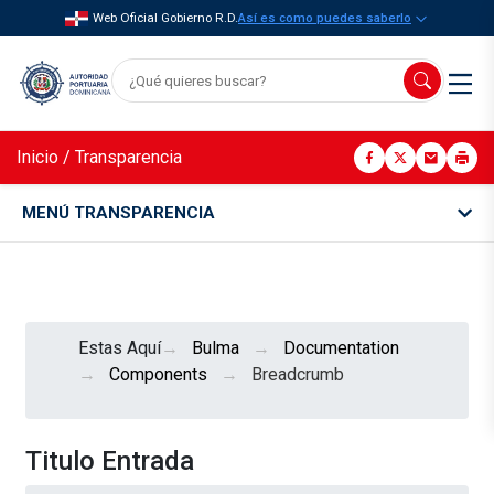
Web Oficial Gobierno R.D.
Así es como puedes saberlo
Inicio
/
Transparencia
MENÚ TRANSPARENCIA
Estas Aquí
Bulma
Documentation
Components
Breadcrumb
Titulo Entrada