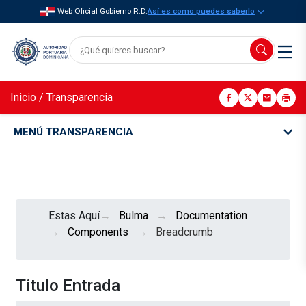
Web Oficial Gobierno R.D.
Así es como puedes saberlo
Inicio
/
Transparencia
MENÚ TRANSPARENCIA
Estas Aquí
Bulma
Documentation
Components
Breadcrumb
Titulo Entrada