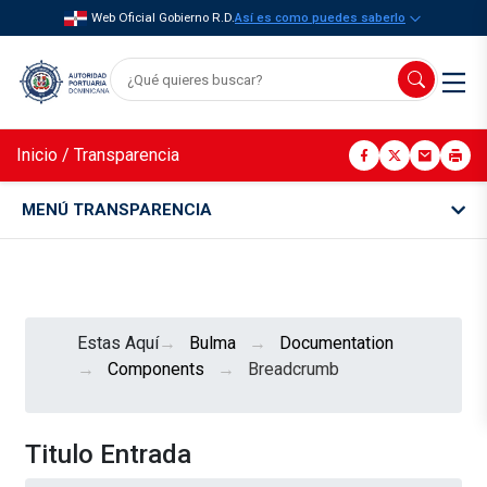
Web Oficial Gobierno R.D.
Así es como puedes saberlo
Inicio
/
Transparencia
MENÚ TRANSPARENCIA
Estas Aquí
Bulma
Documentation
Components
Breadcrumb
Titulo Entrada