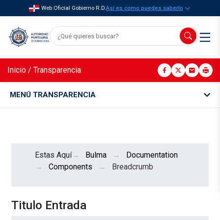
Web Oficial Gobierno R.D.
Así es como puedes saberlo
Inicio
/
Transparencia
MENÚ TRANSPARENCIA
Estas Aquí
Bulma
Documentation
Components
Breadcrumb
Titulo Entrada