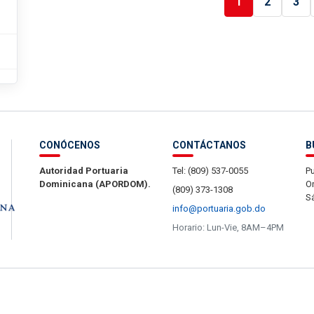
1
2
3
CONÓCENOS
CONTÁCTANOS
B
Autoridad Portuaria
Tel: (809) 537-0055
Pu
Dominicana (APORDOM).
Or
(809) 373-1308
S
info@portuaria.gob.do
Horario: Lun-Vie, 8AM–4PM