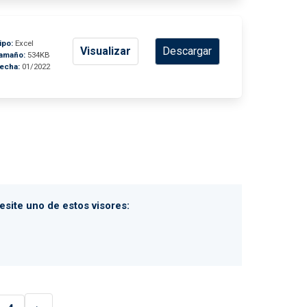
ipo:
Excel
Visualizar
Descargar
amaño:
534KB
echa:
01/2022
site uno de estos visores: