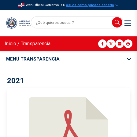
Web Oficial Gobierno R.D.
Así es como puedes saberlo
Inicio
/
Transparencia
MENÚ TRANSPARENCIA
2021