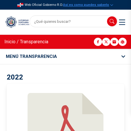
Web Oficial Gobierno R.D.
Así es como puedes saberlo
Inicio
/
Transparencia
MENÚ TRANSPARENCIA
2022