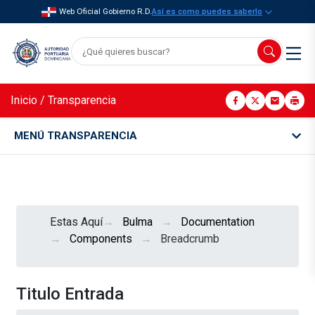
Web Oficial Gobierno R.D.
Así es como puedes saberlo
Inicio
/
Transparencia
MENÚ TRANSPARENCIA
Estas Aquí
Bulma
Documentation
Components
Breadcrumb
Titulo Entrada