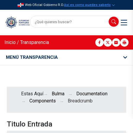
Web Oficial Gobierno R.D.
Así es como puedes saberlo
Inicio
/
Transparencia
MENÚ TRANSPARENCIA
Estas Aquí
Bulma
Documentation
Components
Breadcrumb
Titulo Entrada