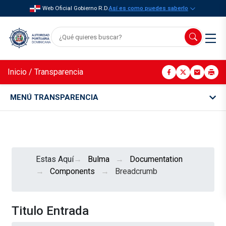
Web Oficial Gobierno R.D.
Así es como puedes saberlo
Inicio
/
Transparencia
MENÚ TRANSPARENCIA
Estas Aquí
Bulma
Documentation
Components
Breadcrumb
Titulo Entrada