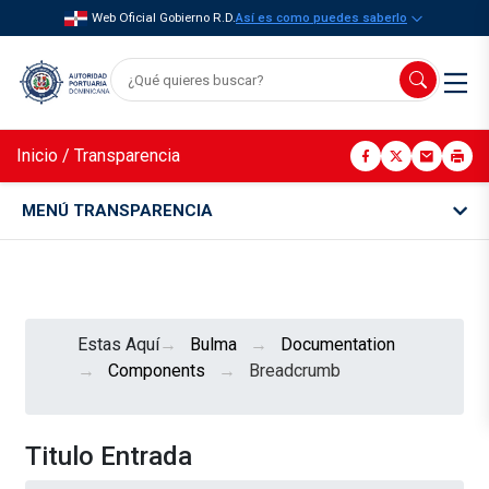
Web Oficial Gobierno R.D.
Así es como puedes saberlo
Inicio
/
Transparencia
MENÚ TRANSPARENCIA
Estas Aquí
Bulma
Documentation
Components
Breadcrumb
Titulo Entrada