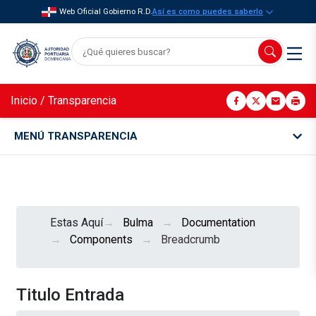
Web Oficial Gobierno R.D.
Así es como puedes saberlo
Inicio
/
Transparencia
MENÚ TRANSPARENCIA
Estas Aquí
Bulma
Documentation
Components
Breadcrumb
Titulo Entrada