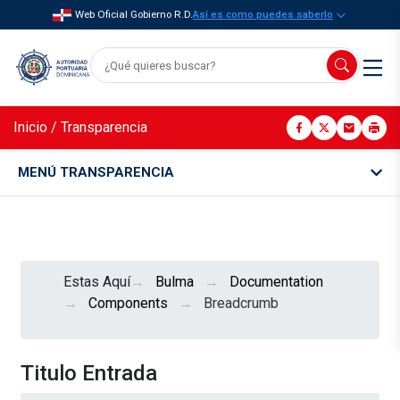
Web Oficial Gobierno R.D.
Así es como puedes saberlo
Inicio
/
Transparencia
MENÚ TRANSPARENCIA
Estas Aquí
Bulma
Documentation
Components
Breadcrumb
Titulo Entrada