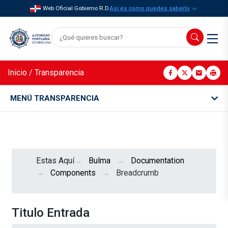
Web Oficial Gobierno R.D.
Así es como puedes saberlo
Inicio
/
Transparencia
MENÚ TRANSPARENCIA
Estas Aquí
Bulma
Documentation
Components
Breadcrumb
Titulo Entrada