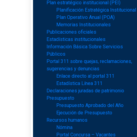
Plan estratégico institucional (PEI)
Planificación Estratégica Institucional
Plan Operativo Anual (POA)
Memorias Institucionales
Publicaciones oficiales
Estadísticas institucionales
Información Básica Sobre Servicios
Públicos
Portal 311 sobre quejas, reclamaciones,
sugerencias y denuncias
Enlace directo al portal 311
Estadística Línea 311
Declaraciones juradas de patrimonio
Presupuesto
Presupuesto Aprobado del Año
Ejecución de Presupuesto
Recursos humanos
Nómina
Portal Concursa – Vacantes