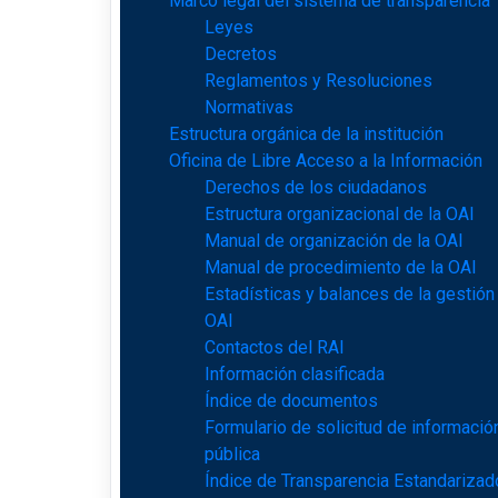
Marco legal del sistema de transparencia
Leyes
Decretos
Reglamentos y Resoluciones
Normativas
Estructura orgánica de la institución
Oficina de Libre Acceso a la Información
Derechos de los ciudadanos
Estructura organizacional de la OAI
Manual de organización de la OAI
Manual de procedimiento de la OAI
Estadísticas y balances de la gestión
OAI
Contactos del RAI
Información clasificada
Índice de documentos
Formulario de solicitud de informació
pública
Índice de Transparencia Estandarizad