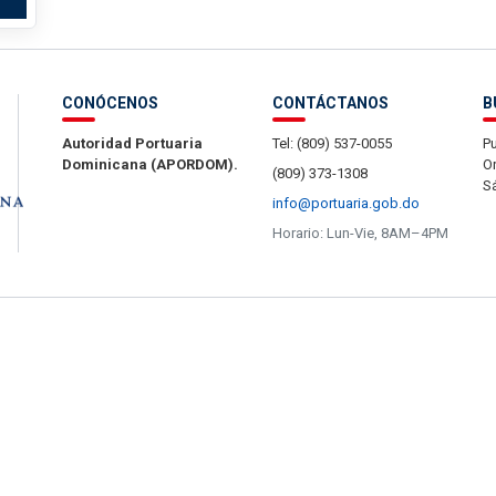
CONÓCENOS
CONTÁCTANOS
B
Autoridad Portuaria
Tel: (809) 537-0055
Pu
Dominicana (APORDOM).
Or
(809) 373-1308
S
info@portuaria.gob.do
Horario: Lun-Vie, 8AM–4PM