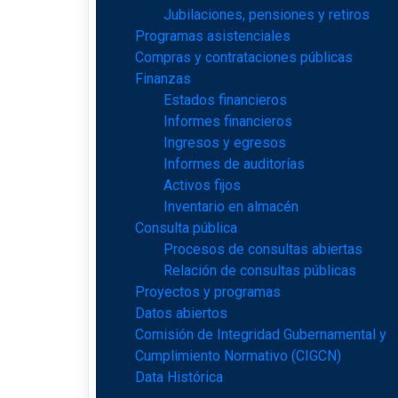
Jubilaciones, pensiones y retiros
Programas asistenciales
Compras y contrataciones públicas
Finanzas
Estados financieros
Informes financieros
Ingresos y egresos
Informes de auditorías
Activos fijos
Inventario en almacén
Consulta pública
Procesos de consultas abiertas
Relación de consultas públicas
Proyectos y programas
Datos abiertos
Comisión de Integridad Gubernamental y
Cumplimiento Normativo (CIGCN)
Data Histórica