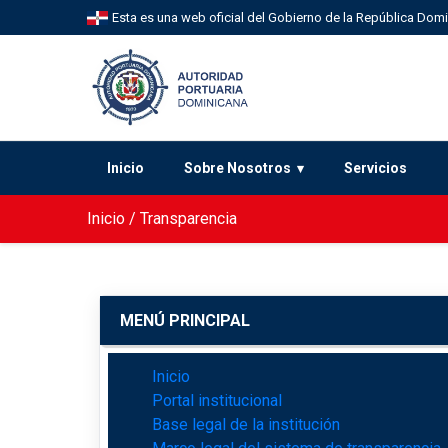
Esta es una web oficial del Gobierno de la República Dom
Inicio
Sobre Nosotros
Servicios
Inicio
/
Transparencia
MENÚ PRINCIPAL
Inicio
Portal institucional
Base legal de la institución