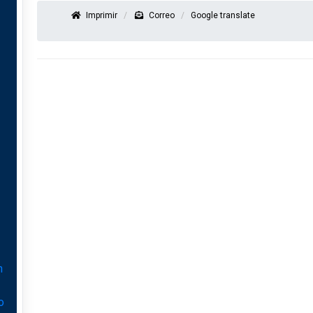
Imprimir
Correo
Google translate
n
o