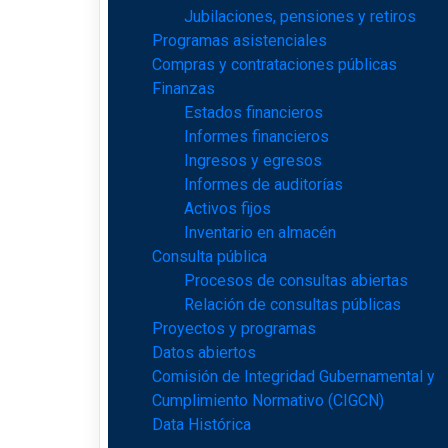
Jubilaciones, pensiones y retiros
Programas asistenciales
Compras y contrataciones públicas
Finanzas
Estados financieros
Informes financieros
Ingresos y egresos
Informes de auditorías
Activos fijos
Inventario en almacén
Consulta pública
Procesos de consultas abiertas
Relación de consultas públicas
Proyectos y programas
Datos abiertos
Comisión de Integridad Gubernamental y
Cumplimiento Normativo (CIGCN)
Data Histórica