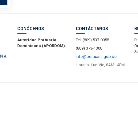
CONÓCENOS
CONTÁCTANOS
B
Autoridad Portuaria
Tel: (809) 537-0055
Pu
Dominicana (APORDOM).
Or
(809) 373-1308
S
info@portuaria.gob.do
Horario: Lun-Vie, 8AM–4PM