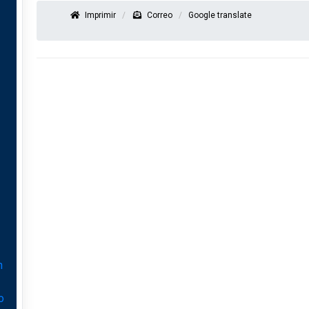
Imprimir
Correo
Google translate
n
o