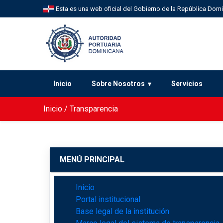
Esta es una web oficial del Gobierno de la República Dom
Inicio
Sobre Nosotros
Servicios
Inicio
/
Transparencia
MENÚ PRINCIPAL
Inicio
Portal institucional
Base legal de la institución