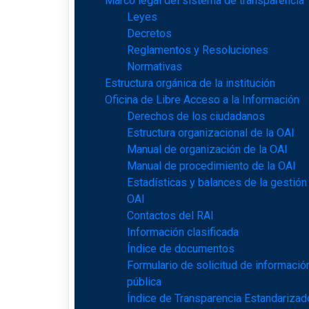
Marco legal del sistema de transparencia
Leyes
Decretos
Reglamentos y Resoluciones
Normativas
Estructura orgánica de la institución
Oficina de Libre Acceso a la Información
Derechos de los ciudadanos
Estructura organizacional de la OAI
Manual de organización de la OAI
Manual de procedimiento de la OAI
Estadísticas y balances de la gestión
OAI
Contactos del RAI
Información clasificada
Índice de documentos
Formulario de solicitud de informació
pública
Índice de Transparencia Estandarizad