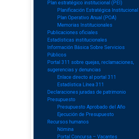
Plan estratégico institucional (PEI)
Planificación Estratégica Institucional
Plan Operativo Anual (POA)
Memorias Institucionales
Publicaciones oficiales
Estadísticas institucionales
Información Básica Sobre Servicios
Públicos
Portal 311 sobre quejas, reclamaciones,
sugerencias y denuncias
Enlace directo al portal 311
Estadística Línea 311
Declaraciones juradas de patrimonio
Presupuesto
Presupuesto Aprobado del Año
Ejecución de Presupuesto
Recursos humanos
Nómina
Portal Concursa – Vacantes