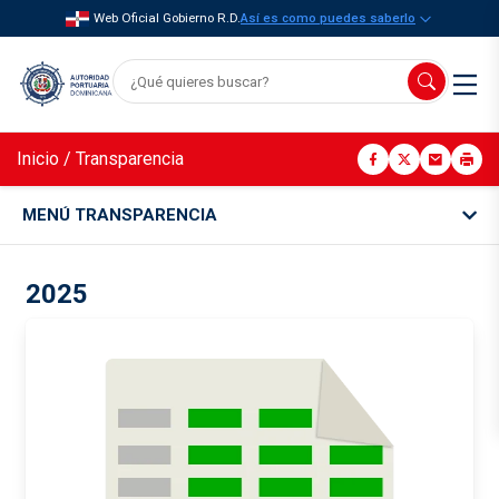
Web Oficial Gobierno R.D.
Así es como puedes saberlo
Inicio
/
Transparencia
MENÚ TRANSPARENCIA
2025