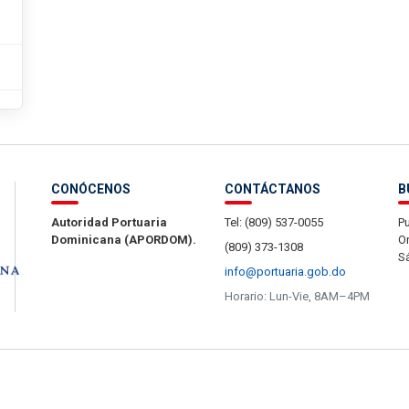
CONÓCENOS
CONTÁCTANOS
B
Autoridad Portuaria
Tel: (809) 537-0055
Pu
Dominicana (APORDOM).
Or
(809) 373-1308
S
info@portuaria.gob.do
Horario: Lun-Vie, 8AM–4PM