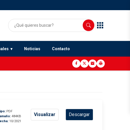
uales
Noticias
Contacto
ipo:
PDF
Visualizar
Descargar
amaño:
484KB
echa:
10/2021