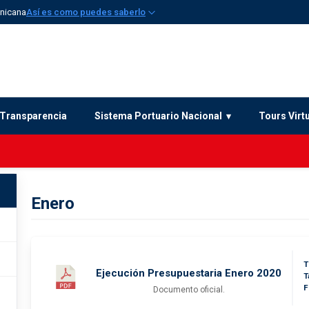
inicana
Así es como puedes saberlo
Transparencia
Sistema Portuario Nacional
Tours Virt
Enero
T
Ejecución Presupuestaria Enero 2020
T
F
Documento oficial.