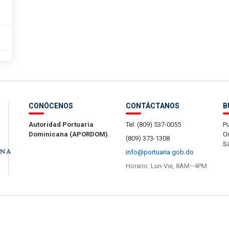
CONÓCENOS
CONTÁCTANOS
B
Autoridad Portuaria
Tel: (809) 537-0055
Pu
Dominicana (APORDOM).
Or
(809) 373-1308
S
info@portuaria.gob.do
Horario: Lun-Vie, 8AM–4PM