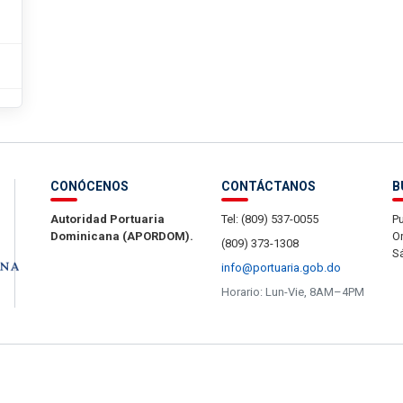
CONÓCENOS
CONTÁCTANOS
B
Autoridad Portuaria
Tel: (809) 537-0055
Pu
Dominicana (APORDOM).
Or
(809) 373-1308
S
info@portuaria.gob.do
Horario: Lun-Vie, 8AM–4PM