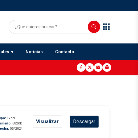
uales
Noticias
Contacto
ipo:
Excel
Visualizar
Descargar
amaño:
682KB
echa:
05/2024