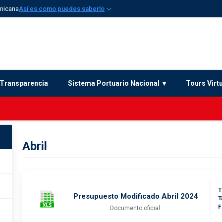
inicana
Así es como puedes saberlo
Transparencia
Sistema Portuario Nacional
Tours Virt
Abril
T
Presupuesto Modificado Abril 2024
T
F
Documento oficial.