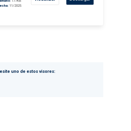
amaño:
177KB
echa:
11/2025
site uno de estos visores: