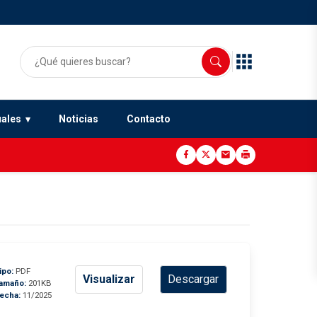
uales
Noticias
Contacto
ipo:
PDF
Visualizar
Descargar
amaño:
201KB
echa:
11/2025