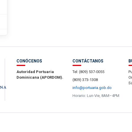
CONÓCENOS
CONTÁCTANOS
B
Autoridad Portuaria
Tel: (809) 537-0055
Pu
Dominicana (APORDOM).
Or
(809) 373-1308
S
info@portuaria.gob.do
Horario: Lun-Vie, 8AM–4PM