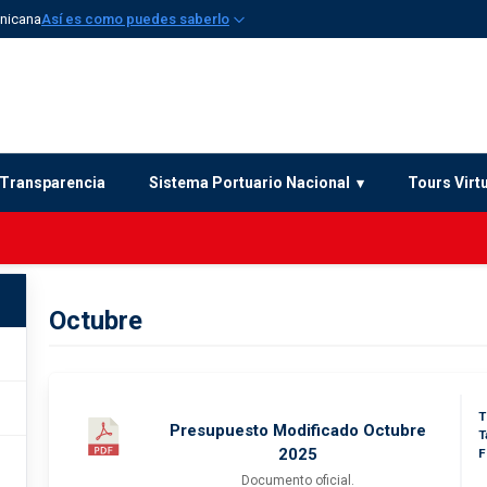
inicana
Así es como puedes saberlo
Transparencia
Sistema Portuario Nacional
Tours Virt
Octubre
T
Presupuesto Modificado Octubre
T
2025
F
Documento oficial.