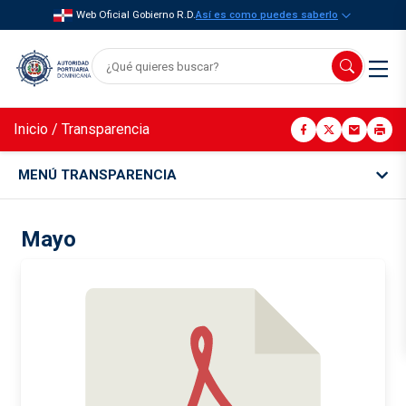
Web Oficial Gobierno R.D.
Así es como puedes saberlo
Inicio
/
Transparencia
MENÚ TRANSPARENCIA
Mayo