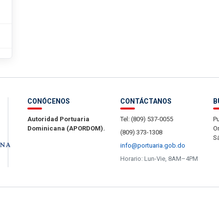
CONÓCENOS
CONTÁCTANOS
B
Autoridad Portuaria
Tel: (809) 537-0055
Pu
Dominicana (APORDOM).
Or
(809) 373-1308
S
info@portuaria.gob.do
Horario: Lun-Vie, 8AM–4PM