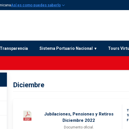
inicana
Así es como puedes saberlo
Transparencia
Sistema Portuario Nacional
Tours Virt
Diciembre
T
Jubilaciones, Pensiones y Retiros
T
Diciembre 2022
F
Documento oficial.