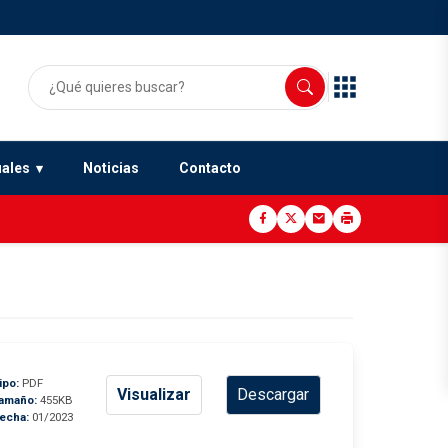
uales
Noticias
Contacto
ipo:
PDF
Visualizar
Descargar
amaño:
455KB
echa:
01/2023