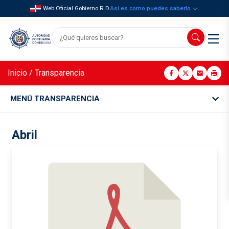
Web Oficial Gobierno R.D.
Así es como puedes saberlo
Inicio
/
Transparencia
MENÚ TRANSPARENCIA
Abril