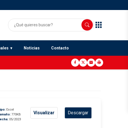
uales
Noticias
Contacto
ipo:
Excel
Visualizar
Descargar
amaño:
770KB
echa:
05/2023