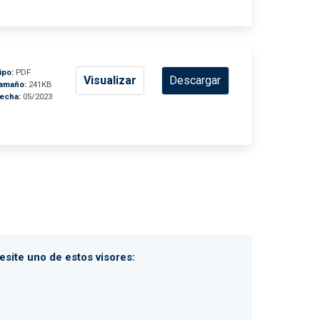
ipo:
PDF
Visualizar
Descargar
amaño:
241KB
echa:
05/2023
site uno de estos visores: