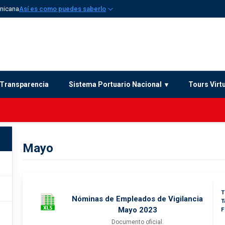
inicana
Así es como puedes saberlo
Transparencia
Sistema Portuario Nacional
Tours Virt
Mayo
T
Nóminas de Empleados de Vigilancia
T
Mayo 2023
F
Documento oficial.