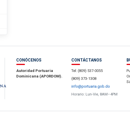
CONÓCENOS
CONTÁCTANOS
B
Autoridad Portuaria
Tel: (809) 537-0055
Pu
Dominicana (APORDOM).
Or
(809) 373-1308
S
info@portuaria.gob.do
Horario: Lun-Vie, 8AM–4PM