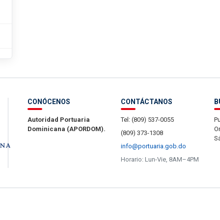
CONÓCENOS
CONTÁCTANOS
B
Autoridad Portuaria
Tel: (809) 537-0055
Pu
Dominicana (APORDOM).
Or
(809) 373-1308
S
info@portuaria.gob.do
Horario: Lun-Vie, 8AM–4PM