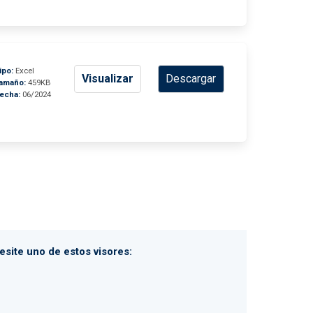
ipo:
Excel
Visualizar
Descargar
amaño:
459KB
echa:
06/2024
site uno de estos visores: