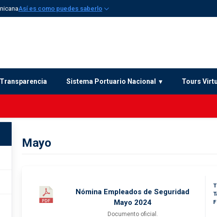
inicana
Así es como puedes saberlo
Transparencia
Sistema Portuario Nacional
Tours Virt
Mayo
T
Nómina Empleados de Seguridad
T
Mayo 2024
F
Documento oficial.