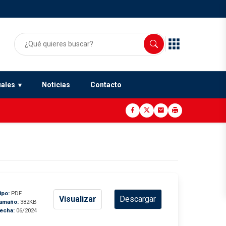
uales
Noticias
Contacto
ipo:
PDF
Visualizar
Descargar
amaño:
382KB
echa:
06/2024