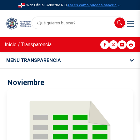
Web Oficial Gobierno R.D.
Así es como puedes saberlo
Inicio
/
Transparencia
MENÚ TRANSPARENCIA
Noviembre