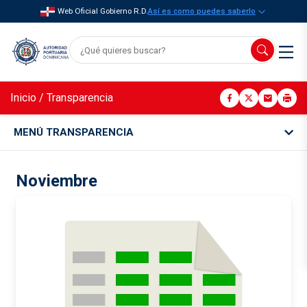
Web Oficial Gobierno R.D.
Así es como puedes saberlo
Inicio
/
Transparencia
MENÚ TRANSPARENCIA
Noviembre