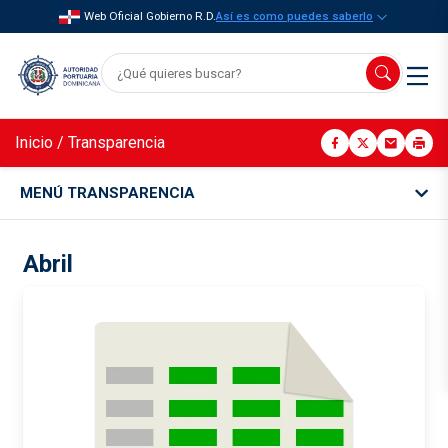
Web Oficial Gobierno R.D.
Así es como puedes saberlo
Inicio
/
Transparencia
MENÚ TRANSPARENCIA
Abril