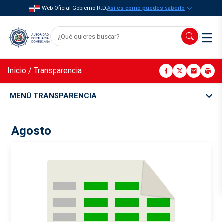
Web Oficial Gobierno R.D.
Así es como puedes saberlo
Inicio
/
Transparencia
MENÚ TRANSPARENCIA
Agosto