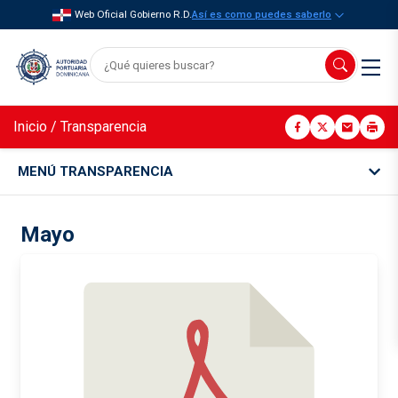
Web Oficial Gobierno R.D.
Así es como puedes saberlo
Inicio
/
Transparencia
MENÚ TRANSPARENCIA
Mayo