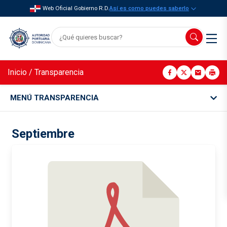
Web Oficial Gobierno R.D.
Así es como puedes saberlo
Inicio
/
Transparencia
MENÚ TRANSPARENCIA
Septiembre