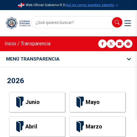
Web Oficial Gobierno R.D.
Así es como puedes saberlo
Inicio
/
Transparencia
MENÚ TRANSPARENCIA
2026
Junio
Mayo
Abril
Marzo