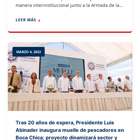
manera interinstitucional junto a la Armada de la
República Dominicana, Defensa Civil, Ministerio de
Turismo, así como instituciones locales y
LEER MÁS
operadores de Taíno Bay para dar solución lo antes
posible, al encallamiento del crucero Norwegian
Escape que zarpó de la terminal portuaria […]
MARZO 4, 2022
Tras 20 años de espera, Presidente Luis
Abinader inaugura muelle de pescadores en
Boca Chica; proyecto dinamizará sector y