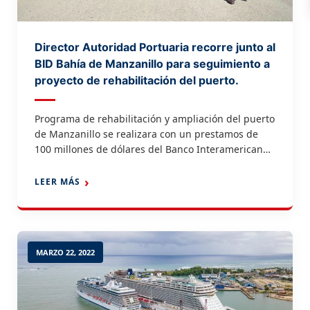
Director Autoridad Portuaria recorre junto al
BID Bahía de Manzanillo para seguimiento a
proyecto de rehabilitación del puerto.
Programa de rehabilitación y ampliación del puerto
de Manzanillo se realizara con un prestamos de
100 millones de dólares del Banco Interamericano
de Desarrollo, aprobado en ambas cámaras
legislativas; pieza procede del Poder Ejecutivo.
LEER MÁS
Bahía de Manzanillo, Montecristi.- El Director
Ejecutivo de la Autoridad Portuaria Dominicana
(Apordom), Jean Luis Rodríguez, y la
representantes del Banco […]
MARZO 22, 2022