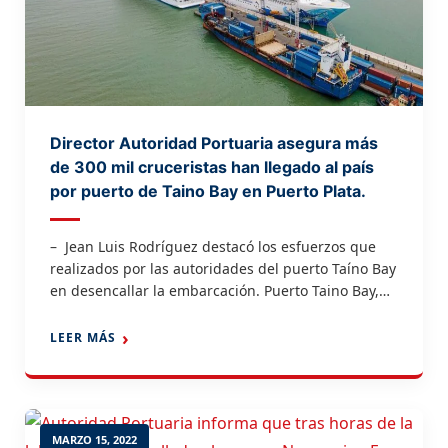
Director Autoridad Portuaria asegura más
de 300 mil cruceristas han llegado al país
por puerto de Taino Bay en Puerto Plata.
– Jean Luis Rodríguez destacó los esfuerzos que
realizados por las autoridades del puerto Taíno Bay
en desencallar la embarcación. Puerto Taino Bay,
Puerto Plata. El Director Ejecutivo de la Autoridad
Portuaria Dominicana, Jean Luis Rodríguez,
LEER MÁS
aseguró que desde diciembre a la fecha en el
puerto de Taino Bay en Puerto Plata se han
recibido […]
MARZO 15, 2022