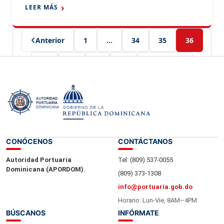
Luis Rodríguez, se reunió este viernes con el
LEER MÁS
Vicepresidente Ejecutivo de Operaciones de la
Compañía Qatarí de Administración de Puertos,
Capitán Abdelaziz Nasser Al-Yafi, con […]
Anterior
1
…
34
35
36
37
38
…
45
Siguiente
CONÓCENOS
CONTÁCTANOS
Autoridad Portuaria
Tel: (809) 537-0055
Dominicana (APORDOM).
(809) 373-1308
info@portuaria.gob.do
Horario: Lun-Vie, 8AM–4PM
BÚSCANOS
INFÓRMATE