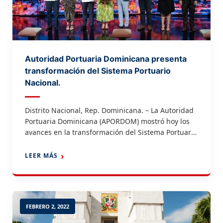
Autoridad Portuaria Dominicana presenta
transformación del Sistema Portuario
Nacional.
Distrito Nacional, Rep. Dominicana. – La Autoridad
Portuaria Dominicana (APORDOM) mostró hoy los
avances en la transformación del Sistema Portuario
Nacional a través de un master plan estratégico
que incluye desde la recuperación financiera de la
LEER MÁS
institución hasta la modernización de los puertos
que generara más de diez mil empleos. El acto
estuvo encabezado por […]
FEBRERO 2, 2022