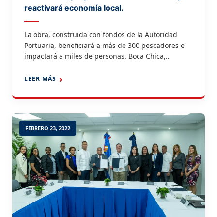
reactivará economía local.
La obra, construida con fondos de la Autoridad
Portuaria, beneficiará a más de 300 pescadores e
impactará a miles de personas. Boca Chica,
Provincia Santo Domingo.- El Presidente Luis
Abinader inauguró este jueves el muelle pesquero
LEER MÁS
de Boca Chica, una iniciativa que permitirá renovar
e impulsar la actividad pesquera de la zona,
además de dinamizar […]
FEBRERO 23, 2022