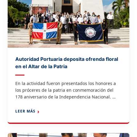
Autoridad Portuaria deposita ofrenda floral
en el Altar de la Patria
En la actividad fueron presentados los honores a
los próceres de la patria en conmemoración del
178 aniversario de la Independencia Nacional.
Altar de la Patria. La Autoridad Portuaria
Dominicana (APORDOM) depositó una ofrenda
LEER MÁS
floral en el Altar de la Patria como parte de los
actos conmemorativos al aniversario de fundación
de la República Dominicana, […]