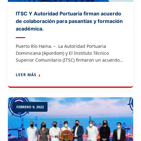
ITSC Y Autoridad Portuaria firman acuerdo
de colaboración para pasantías y formación
académica.
Puerto Río Haina. – La Autoridad Portuaria
Dominicana (Apordom) y El Instituto Técnico
Superior Comunitario (ITSC) firmaron un acuerdo
de cooperación interinstitucional mediante el cual
los estudiantes de la carrera técnica superior en
LEER MÁS
logística puedan realizar pasantía en la entidad
gestora de los puertos del país. El convenio que fue
suscrito por el rector del […]
FEBRERO 9, 2022