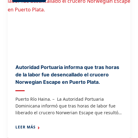
Autoridad Portuaria informa que tras horas
de la labor fue desencallado el crucero
Norwegian Escape en Puerto Plata.
Puerto Río Haina. – La Autoridad Portuaria
Dominicana informó que tras horas de labor fue
liberado el crucero Norwerian Escape que resultó
encallado en su maniobra de salida en la tarde de
ayer desde la terminal portuaria de Taino Bay en
LEER MÁS
Puerto Plata. El cual se encuentra en este momento