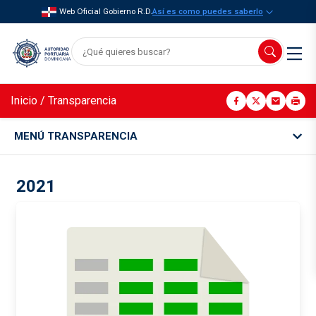
Web Oficial Gobierno R.D.
Así es como puedes saberlo
Inicio
/
Transparencia
MENÚ TRANSPARENCIA
2021