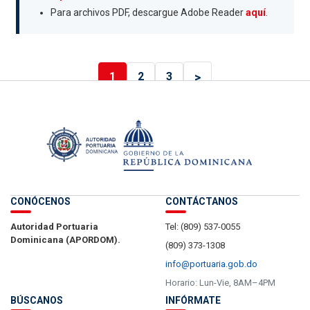
Para archivos PDF, descargue Adobe Reader
aquí
.
>
1
2
3
CONÓCENOS
CONTÁCTANOS
Autoridad Portuaria
Tel: (809) 537-0055
Dominicana (APORDOM).
(809) 373-1308
info@portuaria.gob.do
Horario: Lun-Vie, 8AM–4PM
BÚSCANOS
INFÓRMATE