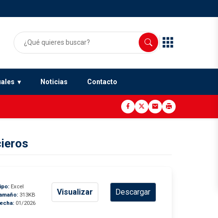
uales
Noticias
Contacto
cieros
ipo:
Excel
Visualizar
Descargar
amaño:
313KB
echa:
01/2026