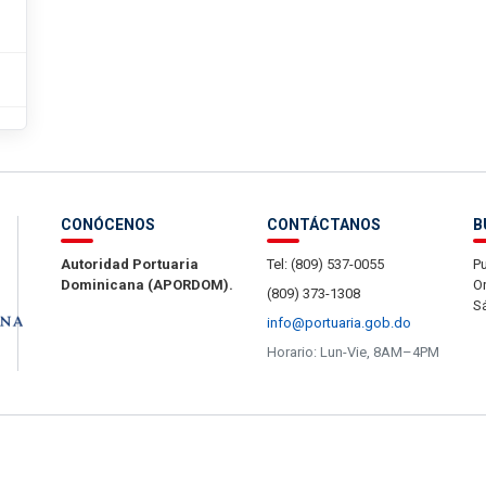
CONÓCENOS
CONTÁCTANOS
B
Autoridad Portuaria
Tel: (809) 537-0055
Pu
Dominicana (APORDOM).
Or
(809) 373-1308
S
info@portuaria.gob.do
Horario: Lun-Vie, 8AM–4PM