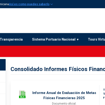
inicana
Así es como puedes saberlo
Transparencia
Sistema Portuario Nacional
Tours Virt
Consolidado Informes Físicos Finan
T
Informe Anual de Evaluación de Metas
T
Físicas Financieras 2025
F
Documento oficial.