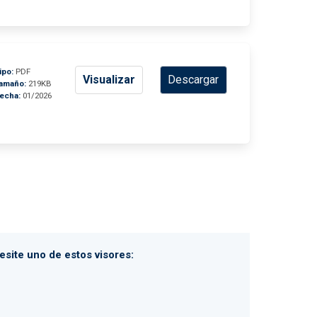
ipo:
PDF
Visualizar
Descargar
amaño:
219KB
echa:
01/2026
site uno de estos visores: