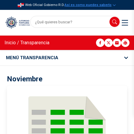
Web Oficial Gobierno R.D.
Así es como puedes saberlo
Inicio
/
Transparencia
MENÚ TRANSPARENCIA
Noviembre