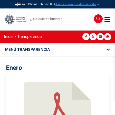
Web Oficial Gobierno R.D.
Así es como puedes saberlo
Inicio
/
Transparencia
MENÚ TRANSPARENCIA
Enero