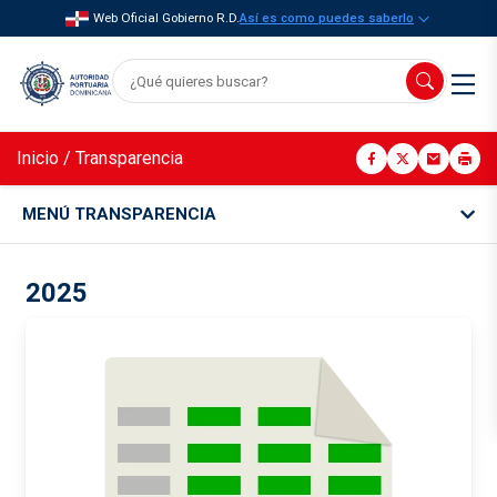
Web Oficial Gobierno R.D.
Así es como puedes saberlo
Inicio
/
Transparencia
MENÚ TRANSPARENCIA
2025