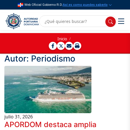
Web Oficial Gobierno R.D.
Así es como puedes saberlo
Inicio
/
Autor:
Periodismo
julio 31, 2026
APORDOM destaca amplia